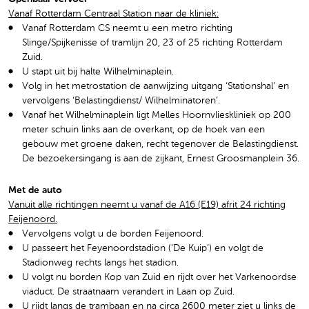
Vanaf Rotterdam Centraal Station naar de kliniek:
Vanaf Rotterdam CS neemt u een metro richting
Slinge/Spijkenisse of tramlijn 20, 23 of 25 richting Rotterdam
Zuid.
U stapt uit bij halte Wilhelminaplein.
Volg in het metrostation de aanwijzing uitgang ‘Stationshal’ en
vervolgens ‘Belastingdienst/ Wilhelminatoren’.
Vanaf het Wilhelminaplein ligt Melles Hoornvlieskliniek op 200
meter schuin links aan de overkant, op de hoek van een
gebouw met groene daken, recht tegenover de Belastingdienst.
De bezoekersingang is aan de zijkant, Ernest Groosmanplein 36.
Met de auto
Vanuit alle richtingen neemt u vanaf de A16 (E19) afrit 24 richting
Feijenoord.
Vervolgens volgt u de borden Feijenoord.
U passeert het Feyenoordstadion (‘De Kuip’) en volgt de
Stadionweg rechts langs het stadion.
U volgt nu borden Kop van Zuid en rijdt over het Varkenoordse
viaduct. De straatnaam verandert in Laan op Zuid.
U rijdt langs de trambaan en na circa 2600 meter ziet u links de