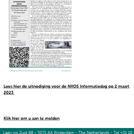
Lees hier de uitnodiging voor de NIIOS Informatiedag op 2 maart
2023
Klik hier om u aan te melden
Laan op Zuid 88 - 3071 AA Rotterdam - The Netherlands - Tel +31 10