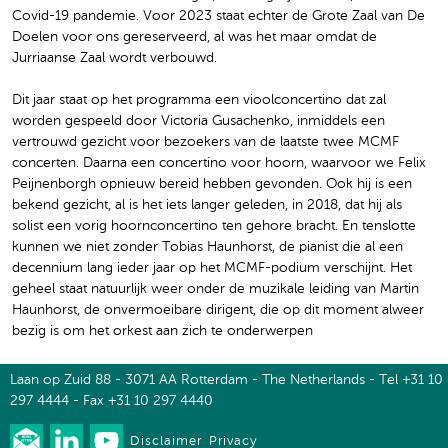
Covid-19 pandemie. Voor 2023 staat echter de Grote Zaal van De
Doelen voor ons gereserveerd, al was het maar omdat de
Jurriaanse Zaal wordt verbouwd.
Dit jaar staat op het programma een vioolconcertino dat zal
worden gespeeld door Victoria Gusachenko, inmiddels een
vertrouwd gezicht voor bezoekers van de laatste twee MCMF
concerten. Daarna een concertino voor hoorn, waarvoor we Felix
Peijnenborgh opnieuw bereid hebben gevonden. Ook hij is een
bekend gezicht, al is het iets langer geleden, in 2018, dat hij als
solist een vorig hoornconcertino ten gehore bracht. En tenslotte
kunnen we niet zonder Tobias Haunhorst, de pianist die al een
decennium lang ieder jaar op het MCMF-podium verschijnt. Het
geheel staat natuurlijk weer onder de muzikale leiding van Martin
Haunhorst, de onvermoeibare dirigent, die op dit moment alweer
bezig is om het orkest aan zich te onderwerpen
Laan op Zuid 88 - 3071 AA Rotterdam - The Netherlands - Tel +31 10
297 4444 - Fax +31 10 297 4440
Disclaimer
Privacy