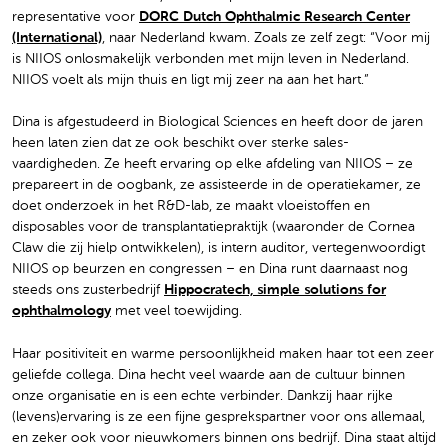
representative voor
DORC Dutch Ophthalmic Research Center
(International)
, naar Nederland kwam. Zoals ze zelf zegt: “Voor mij
is NIIOS onlosmakelijk verbonden met mijn leven in Nederland.
NIIOS voelt als mijn thuis en ligt mij zeer na aan het hart.”
Dina is afgestudeerd in Biological Sciences en heeft door de jaren
heen laten zien dat ze ook beschikt over sterke sales-
vaardigheden. Ze heeft ervaring op elke afdeling van NIIOS – ze
prepareert in de oogbank, ze assisteerde in de operatiekamer, ze
doet onderzoek in het R&D-lab, ze maakt vloeistoffen en
disposables voor de transplantatiepraktijk (waaronder de Cornea
Claw die zij hielp ontwikkelen), is intern auditor, vertegenwoordigt
NIIOS op beurzen en congressen – en Dina runt daarnaast nog
steeds ons zusterbedrijf
Hippocratech, simple solutions for
ophthalmology
met veel toewijding.
Haar positiviteit en warme persoonlijkheid maken haar tot een zeer
geliefde collega. Dina hecht veel waarde aan de cultuur binnen
onze organisatie en is een echte verbinder. Dankzij haar rijke
(levens)ervaring is ze een fijne gesprekspartner voor ons allemaal,
en zeker ook voor nieuwkomers binnen ons bedrijf. Dina staat altijd